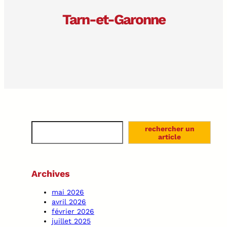
Tarn-et-Garonne
S
rechercher un
e
article
a
r
c
Archives
h
mai 2026
avril 2026
février 2026
juillet 2025