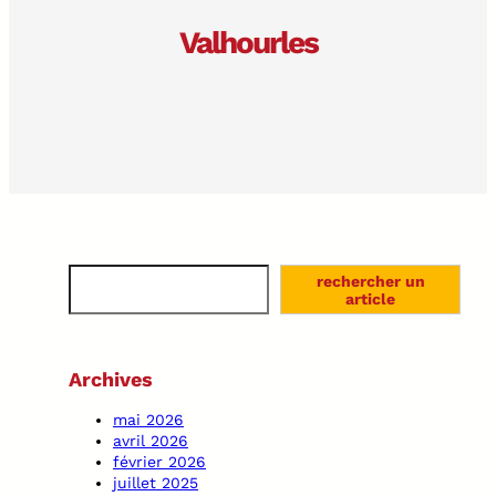
Valhourles
S
rechercher un
e
article
a
r
c
Archives
h
mai 2026
avril 2026
février 2026
juillet 2025