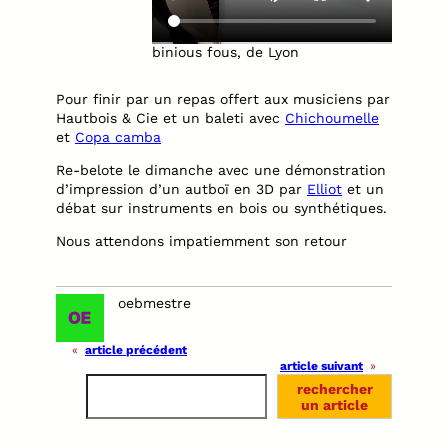
binious fous, de Lyon
Pour finir par un repas offert aux musiciens par
Hautbois & Cie et un baleti avec
Chichoumelle
et
Copa camba
Re-belote le dimanche avec une démonstration
d’impression d’un autboï en 3D par
Elliot
et un
débat sur instruments en bois ou synthétiques.
Nous attendons impatiemment son retour
oebmestre
«
article précédent
article suivant
»
S
rechercher
e
un article
a
r