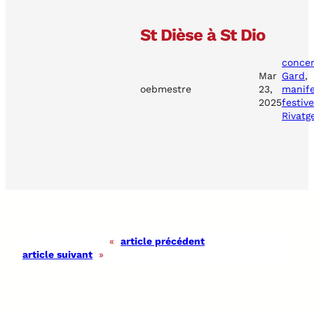
St Dièse à St Dio
concer
Mar
Gard
, 
oebmestre
23,
manife
2025
festiv
Rivatg
«
article précédent
article suivant
»